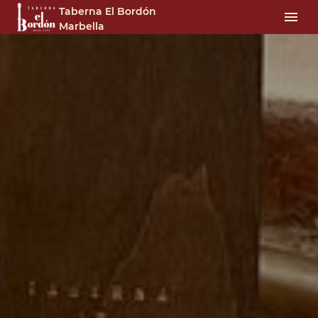
Taberna El Bordón
Marbella