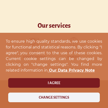
Our services
To ensure high quality standards, we use cookies
for functional and statistical reasons. By clicking "I
Air
Outside
agree", you consent to the use of these cookies.
conditioning
seating
Current cookie settings can be changed by
clicking on "change settings". You find more
related information in
Our Data Privacy Note
I AGREE
payment options
CHANGE SETTINGS